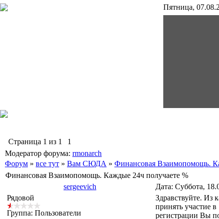
Пятница, 07.08.2
гр4167-8
Страница
1
из
1
1
Модератор форума:
rmonarch
Форум
»
все тут
»
Вам СЮДА
»
Финансовая Взаимопомощь. К
Финансовая Взаимопомощь. Каждые 24ч получаете %
sergeevich
Дата: Суббота, 18.
Рядовой
Здравствуйте. Из 
принять участие 
Группа: Пользователи
регистрации Вы по