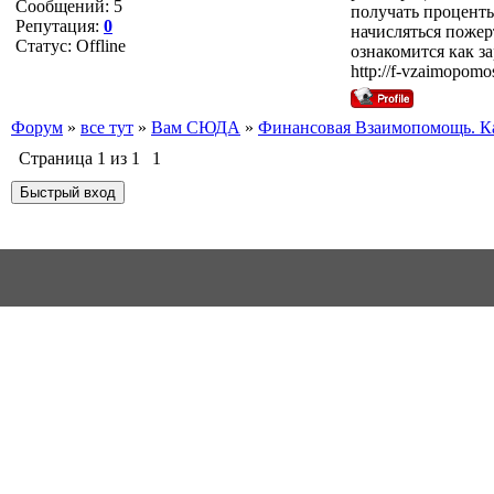
Сообщений:
5
получать проценты
Репутация:
0
начисляться пожер
Статус:
Offline
ознакомится как з
http://f-vzaimopomo
Форум
»
все тут
»
Вам СЮДА
»
Финансовая Взаимопомощь. К
Страница
1
из
1
1