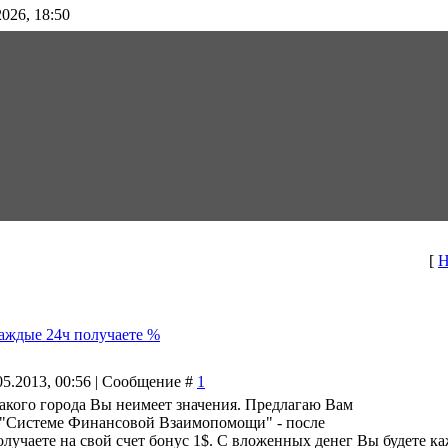
026, 18:50
[
Н
аждые 24ч получаете %
05.2013, 00:56 | Сообщение #
1
какого города Вы неимеет значения. Предлагаю Вам
в "Системе Финансовой Взаимопомощи" - после
лучаете на свой счет бонус 1$. С вложенных денег Вы будете ка