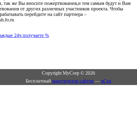
, так же Вы вносите пожертвования,и тем самым будут и Вам
твования от других различных участников проекта. Чтобы
арабатывать перейдите на сайт партнера –
sh.fo.ru
аждые 24ч получаете %
Copyright MyCorp © 2026
Бесплатный
конструктор сайтов
—
uCoz