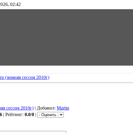
026, 02:42
тр (зимняя сессия 2010г)
няя сессия 2010г)
| Добавил:
Martin
6
| Рейтинг:
0.0
/
0
|