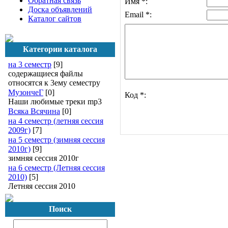
Обратная связь
Имя *:
Доска объявлений
Email *:
Каталог сайтов
Категории каталога
на 3 семестр
[9]
содержащиеся файлы
относятся к 3ему семестру
МузончеГ
[0]
Код *:
Наши любимые треки mp3
Всяка Всячина
[0]
на 4 семестр (летняя сессия
2009г)
[7]
на 5 семестр (зимняя сессия
2010г)
[9]
зимняя сессия 2010г
на 6 семестр (Летняя сессия
2010)
[5]
Летняя сессия 2010
Поиск